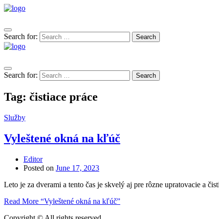
Search for:
Search
Search for:
Search
Tag:
čistiace práce
Služby
Vyleštené okná na kľúč
Editor
Posted on
June 17, 2023
Leto je za dverami a tento čas je skvelý aj pre rôzne upratovacie a či
Read More
“Vyleštené okná na kľúč”
Copyright © All rights reserved.