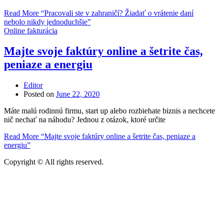
Read More
“Pracovali ste v zahraničí? Žiadať o vrátenie daní
nebolo nikdy jednoduchšie”
Online fakturácia
Majte svoje faktúry online a šetrite čas,
peniaze a energiu
Editor
Posted on
June 22, 2020
Máte malú rodinnú firmu, start up alebo rozbiehate biznis a nechcete
nič nechať na náhodu? Jednou z otázok, ktoré určite
Read More
“Majte svoje faktúry online a šetrite čas, peniaze a
energiu”
Copyright © All rights reserved.