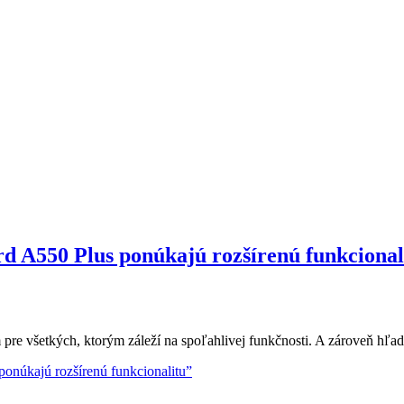
d A550 Plus ponúkajú rozšírenú funkcional
re všetkých, ktorým záleží na spoľahlivej funkčnosti. A zároveň hľa
onúkajú rozšírenú funkcionalitu”