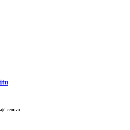
itu
dajú cenovo