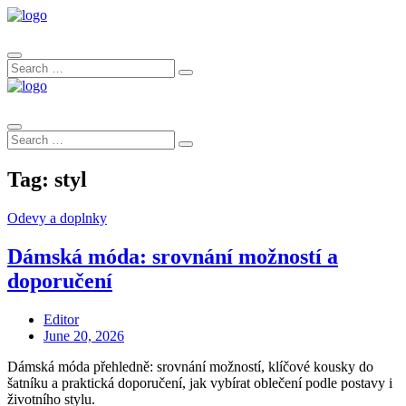
Search
Search
for:
Search
Search
for:
Tag:
styl
Odevy a doplnky
Dámská móda: srovnání možností a
doporučení
Editor
Posted
June 20, 2026
on
Dámská móda přehledně: srovnání možností, klíčové kousky do
šatníku a praktická doporučení, jak vybírat oblečení podle postavy i
životního stylu.