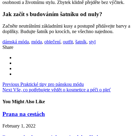
osobnosti a životnímu stylu. Zbytek klidně přejděte bez výčitek.
Jak začít s budováním šatníku od nuly?
Začněte neutrálními základními kusy a postupně přidávejte barvy a
doplňky. Budujte šatník po krocích, ne všechno najednou.
dámská móda
,
móda
,
oblečení
,
outfit
,
šatník
,
styl
Share
Post
Previous
Praktické tipy pro pánskou módu
Next
Vše, co potřebujete vědět o kosmetice a péči o pleť
navigation
You Might Also Like
Prana na cestách
February 1, 2022