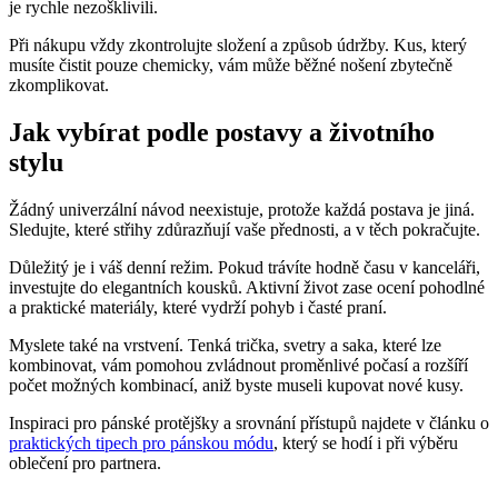
je rychle nezošklivili.
Při nákupu vždy zkontrolujte složení a způsob údržby. Kus, který
musíte čistit pouze chemicky, vám může běžné nošení zbytečně
zkomplikovat.
Jak vybírat podle postavy a životního
stylu
Žádný univerzální návod neexistuje, protože každá postava je jiná.
Sledujte, které střihy zdůrazňují vaše přednosti, a v těch pokračujte.
Důležitý je i váš denní režim. Pokud trávíte hodně času v kanceláři,
investujte do elegantních kousků. Aktivní život zase ocení pohodlné
a praktické materiály, které vydrží pohyb i časté praní.
Myslete také na vrstvení. Tenká trička, svetry a saka, které lze
kombinovat, vám pomohou zvládnout proměnlivé počasí a rozšíří
počet možných kombinací, aniž byste museli kupovat nové kusy.
Inspiraci pro pánské protějšky a srovnání přístupů najdete v článku o
praktických tipech pro pánskou módu
, který se hodí i při výběru
oblečení pro partnera.