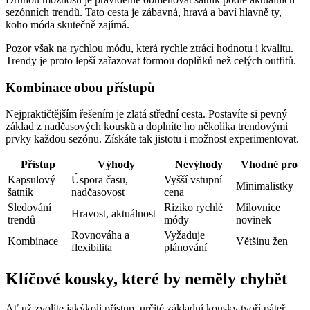
sezónních trendů. Tato cesta je zábavná, hravá a baví hlavně ty,
koho móda skutečně zajímá.
Pozor však na rychlou módu, která rychle ztrácí hodnotu i kvalitu.
Trendy je proto lepší zařazovat formou doplňků než celých outfitů.
Kombinace obou přístupů
Nejpraktičtějším řešením je zlatá střední cesta. Postavíte si pevný
základ z nadčasových kousků a doplníte ho několika trendovými
prvky každou sezónu. Získáte tak jistotu i možnost experimentovat.
Přístup
Výhody
Nevýhody
Vhodné pro
Kapsulový
Úspora času,
Vyšší vstupní
Minimalistky
šatník
nadčasovost
cena
Sledování
Riziko rychlé
Milovnice
Hravost, aktuálnost
trendů
módy
novinek
Rovnováha a
Vyžaduje
Kombinace
Většinu žen
flexibilita
plánování
Klíčové kousky, které by neměly chybět
Ať už zvolíte jakýkoli přístup, určité základní kousky tvoří páteř