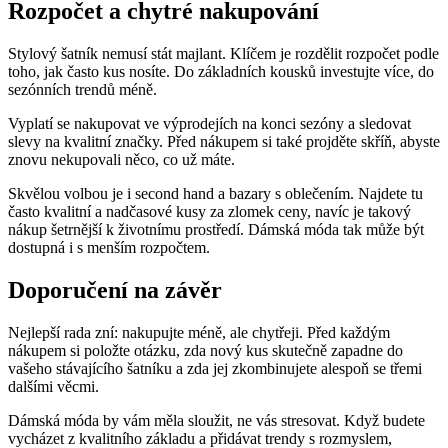
Rozpočet a chytré nakupování
Stylový šatník nemusí stát majlant. Klíčem je rozdělit rozpočet podle
toho, jak často kus nosíte. Do základních kousků investujte více, do
sezónních trendů méně.
Vyplatí se nakupovat ve výprodejích na konci sezóny a sledovat
slevy na kvalitní značky. Před nákupem si také projděte skříň, abyste
znovu nekupovali něco, co už máte.
Skvělou volbou je i second hand a bazary s oblečením. Najdete tu
často kvalitní a nadčasové kusy za zlomek ceny, navíc je takový
nákup šetrnější k životnímu prostředí. Dámská móda tak může být
dostupná i s menším rozpočtem.
Doporučení na závěr
Nejlepší rada zní: nakupujte méně, ale chytřeji. Před každým
nákupem si položte otázku, zda nový kus skutečně zapadne do
vašeho stávajícího šatníku a zda jej zkombinujete alespoň se třemi
dalšími věcmi.
Dámská móda by vám měla sloužit, ne vás stresovat. Když budete
vycházet z kvalitního základu a přidávat trendy s rozmyslem,