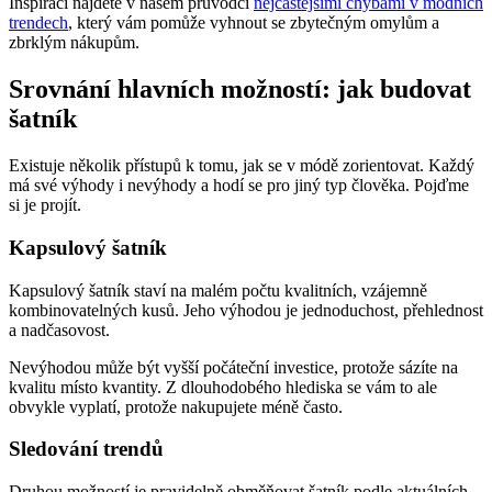
Inspiraci najdete v našem průvodci
nejčastějšími chybami v módních
trendech
, který vám pomůže vyhnout se zbytečným omylům a
zbrklým nákupům.
Srovnání hlavních možností: jak budovat
šatník
Existuje několik přístupů k tomu, jak se v módě zorientovat. Každý
má své výhody i nevýhody a hodí se pro jiný typ člověka. Pojďme
si je projít.
Kapsulový šatník
Kapsulový šatník staví na malém počtu kvalitních, vzájemně
kombinovatelných kusů. Jeho výhodou je jednoduchost, přehlednost
a nadčasovost.
Nevýhodou může být vyšší počáteční investice, protože sázíte na
kvalitu místo kvantity. Z dlouhodobého hlediska se vám to ale
obvykle vyplatí, protože nakupujete méně často.
Sledování trendů
Druhou možností je pravidelně obměňovat šatník podle aktuálních