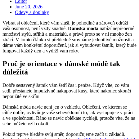
Editor
Posted
June 20, 2026
on
Odevy a doplnky
Vybrat si oblečení, které vám sluší, je pohodlné a zároveň odráží
vaši osobnost, není vždy snadné.
Dámská móda
nabízí nepřeberné
množství stylů, střihů a materiálů, a právě proto se v ní mnoho žen
ztrácí. V tomto článku si přehledně srovnáme jednotlivé možnosti a
dáme vám konkrétní doporučení, jak si vybudovat šatník, který bude
fungovat každý den a vydrží vám roky.
Proč je orientace v dámské módě tak
důležitá
Dobře sestavený šatník vám šetří čas i peníze. Když víte, co vám
sedí, přestanete impulzivně nakupovat kusy, které nakonec skončí
nepoužité ve skříni.
Dámská móda navíc není jen o vzhledu. Oblečení, ve kterém se
cítíte dobře, ovlivňuje vaše sebevědomí i to, jak vystupujete v práci
a ve společnosti. Ráno se navíc oblékáte rychleji, protože víte, že na
sebe můžete vzít cokoli.
Pokud teprve hledáte svůj směr, doporučujeme začít u základů.