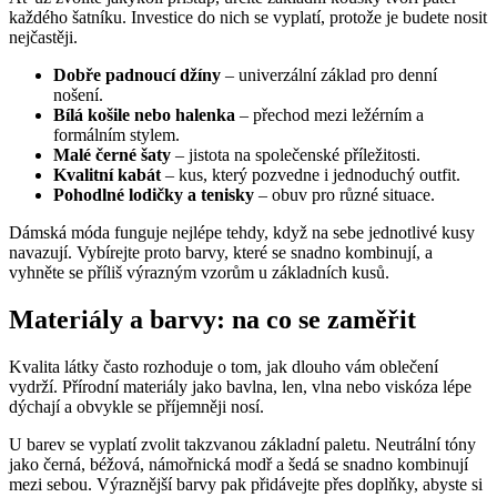
každého šatníku. Investice do nich se vyplatí, protože je budete nosit
nejčastěji.
Dobře padnoucí džíny
– univerzální základ pro denní
nošení.
Bílá košile nebo halenka
– přechod mezi ležérním a
formálním stylem.
Malé černé šaty
– jistota na společenské příležitosti.
Kvalitní kabát
– kus, který pozvedne i jednoduchý outfit.
Pohodlné lodičky a tenisky
– obuv pro různé situace.
Dámská móda funguje nejlépe tehdy, když na sebe jednotlivé kusy
navazují. Vybírejte proto barvy, které se snadno kombinují, a
vyhněte se příliš výrazným vzorům u základních kusů.
Materiály a barvy: na co se zaměřit
Kvalita látky často rozhoduje o tom, jak dlouho vám oblečení
vydrží. Přírodní materiály jako bavlna, len, vlna nebo viskóza lépe
dýchají a obvykle se příjemněji nosí.
U barev se vyplatí zvolit takzvanou základní paletu. Neutrální tóny
jako černá, béžová, námořnická modř a šedá se snadno kombinují
mezi sebou. Výraznější barvy pak přidávejte přes doplňky, abyste si