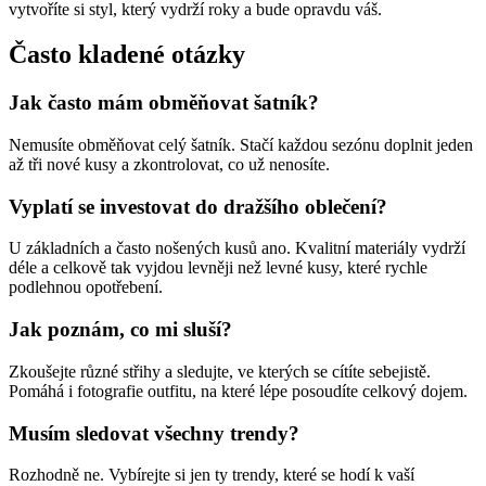
vytvoříte si styl, který vydrží roky a bude opravdu váš.
Často kladené otázky
Jak často mám obměňovat šatník?
Nemusíte obměňovat celý šatník. Stačí každou sezónu doplnit jeden
až tři nové kusy a zkontrolovat, co už nenosíte.
Vyplatí se investovat do dražšího oblečení?
U základních a často nošených kusů ano. Kvalitní materiály vydrží
déle a celkově tak vyjdou levněji než levné kusy, které rychle
podlehnou opotřebení.
Jak poznám, co mi sluší?
Zkoušejte různé střihy a sledujte, ve kterých se cítíte sebejistě.
Pomáhá i fotografie outfitu, na které lépe posoudíte celkový dojem.
Musím sledovat všechny trendy?
Rozhodně ne. Vybírejte si jen ty trendy, které se hodí k vaší