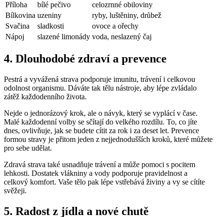
Příloha
bílé pečivo
celozrnné obiloviny
Bílkovina
uzeniny
ryby, luštěniny, drůbež
Svačina
sladkosti
ovoce a ořechy
Nápoj
slazené limonády
voda, neslazený čaj
4. Dlouhodobé zdraví a prevence
Pestrá a vyvážená strava podporuje imunitu, trávení i celkovou
odolnost organismu. Dáváte tak tělu nástroje, aby lépe zvládalo
zátěž každodenního života.
Nejde o jednorázový krok, ale o návyk, který se vyplácí v čase.
Malé každodenní volby se sčítají do velkého rozdílu. To, co jíte
dnes, ovlivňuje, jak se budete cítit za rok i za deset let. Prevence
formou stravy je přitom jeden z nejjednodušších kroků, které můžete
pro sebe udělat.
Zdravá strava také usnadňuje trávení a může pomoci s pocitem
lehkosti. Dostatek vlákniny a vody podporuje pravidelnost a
celkový komfort. Vaše tělo pak lépe vstřebává živiny a vy se cítíte
svěžeji.
5. Radost z jídla a nové chutě