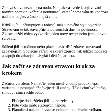
Zdravá strava neznamená nudu. Naopak vás vede k objevování
nových potravin, koření a kombinací. Vaření doma vám dá kontrolu
nad tím, co jíte, a často i lepší chuť.
Když k jídlu přistupujete s radostí, snáz u nového stylu vydržíte.
Stravování se tak stává příjemnou součástí dne, ne povinností.
Zkuste každý týden vyzkoušet jeden nový recept nebo jednu novou
surovinu.
Sdílení jídla s rodinou nebo přáteli navíc dělá zdravé stravování
zábavnějším. Společné vaření je skvělý způsob, jak udržet motivaci
a zapojit do zdravých návyků i děti či partnera.
Jak začít se zdravou stravou krok za
krokem
Začněte v malém. Nahraďte jeden méně vhodný produkt lepší
variantou a postupně přidávejte další změny. Tělo i chuťové buňky
si nový režim rychle oblíbí.
Přidejte do každého jídla porci zeleniny.
Pijte vodu místo slazených nápojů.
Plánujte si nákup, abyste se vyhnuli impulzivním volbám.