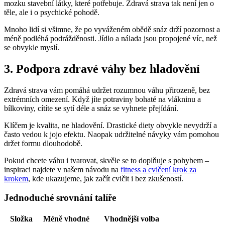
mozku stavební látky, které potřebuje. Zdravá strava tak není jen o
těle, ale i o psychické pohodě.
Mnoho lidí si všimne, že po vyváženém obědě snáz drží pozornost a
méně podléhá podrážděnosti. Jídlo a nálada jsou propojené víc, než
se obvykle myslí.
3. Podpora zdravé váhy bez hladovění
Zdravá strava vám pomáhá udržet rozumnou váhu přirozeně, bez
extrémních omezení. Když jíte potraviny bohaté na vlákninu a
bílkoviny, cítíte se sytí déle a snáz se vyhnete přejídání.
Klíčem je kvalita, ne hladovění. Drastické diety obvykle nevydrží a
často vedou k jojo efektu. Naopak udržitelné návyky vám pomohou
držet formu dlouhodobě.
Pokud chcete váhu i tvarovat, skvěle se to doplňuje s pohybem –
inspiraci najdete v našem návodu na
fitness a cvičení krok za
krokem
, kde ukazujeme, jak začít cvičit i bez zkušeností.
Jednoduché srovnání talíře
Složka
Méně vhodné
Vhodnější volba