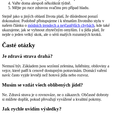
Vařte doma alespoň několikrát týdně.
Mějte po ruce zdravou svačinu pro případ hladu.
Stejně jako u jiných oblastí života platí, že důslednost porazí
dokonalost. Podobně přistupujeme i k tématům životního stylu v
našem článku o
módních trendech a nejčastějších chybách
, kde také
ukazujeme, jak se vyhnout zbytečným omylům. I u jídla platí, že
nejde o jeden velký skok, ale o sérii malých rozumných kroků.
Časté otázky
Je zdravá strava drahá?
Nemusí být. Základem jsou sezónní zelenina, luštěniny, obiloviny a
vejce, které patří k cenově dostupným potravinám. Domácí vaření
navíc často vyjde levněji než hotová jídla nebo rozvoz.
Musím se vzdát všech oblíbených jídel?
Ne. Zdravá strava je o rovnováze, ne o zákazech. Občasné dobroty
si můžete dopřát, pokud převažují vyvážené a kvalitní pokrmy.
Jak rychle uvidím výsledky?