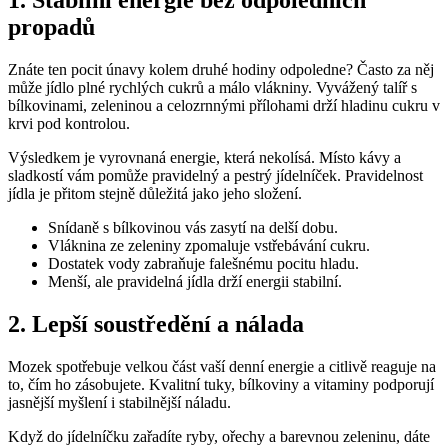
1. Stabilní energie bez odpoledních
propadů
Znáte ten pocit únavy kolem druhé hodiny odpoledne? Často za něj
může jídlo plné rychlých cukrů a málo vlákniny. Vyvážený talíř s
bílkovinami, zeleninou a celozrnnými přílohami drží hladinu cukru v
krvi pod kontrolou.
Výsledkem je vyrovnaná energie, která nekolísá. Místo kávy a
sladkostí vám pomůže pravidelný a pestrý jídelníček. Pravidelnost
jídla je přitom stejně důležitá jako jeho složení.
Snídaně s bílkovinou vás zasytí na delší dobu.
Vláknina ze zeleniny zpomaluje vstřebávání cukru.
Dostatek vody zabraňuje falešnému pocitu hladu.
Menší, ale pravidelná jídla drží energii stabilní.
2. Lepší soustředění a nálada
Mozek spotřebuje velkou část vaší denní energie a citlivě reaguje na
to, čím ho zásobujete. Kvalitní tuky, bílkoviny a vitaminy podporují
jasnější myšlení i stabilnější náladu.
Když do jídelníčku zařadíte ryby, ořechy a barevnou zeleninu, dáte