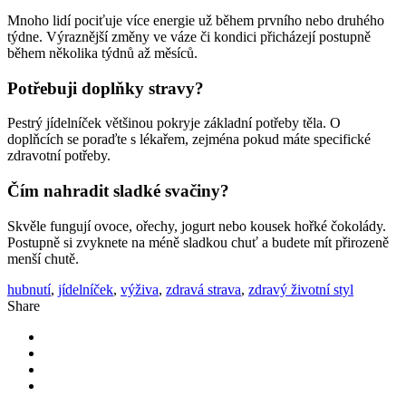
Mnoho lidí pociťuje více energie už během prvního nebo druhého
týdne. Výraznější změny ve váze či kondici přicházejí postupně
během několika týdnů až měsíců.
Potřebuji doplňky stravy?
Pestrý jídelníček většinou pokryje základní potřeby těla. O
doplňcích se poraďte s lékařem, zejména pokud máte specifické
zdravotní potřeby.
Čím nahradit sladké svačiny?
Skvěle fungují ovoce, ořechy, jogurt nebo kousek hořké čokolády.
Postupně si zvyknete na méně sladkou chuť a budete mít přirozeně
menší chutě.
hubnutí
,
jídelníček
,
výživa
,
zdravá strava
,
zdravý životní styl
Share