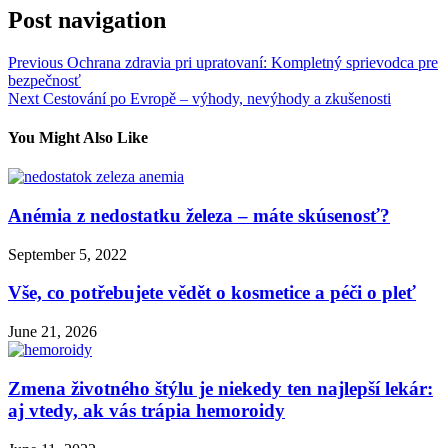
Post navigation
Previous
Ochrana zdravia pri upratovaní: Kompletný sprievodca pre
bezpečnosť
Next
Cestování po Evropě – výhody, nevýhody a zkušenosti
You Might Also Like
Anémia z nedostatku železa – máte skúsenosť?
September 5, 2022
Vše, co potřebujete vědět o kosmetice a péči o pleť
June 21, 2026
Zmena životného štýlu je niekedy ten najlepší lekár:
aj vtedy, ak vás trápia hemoroidy