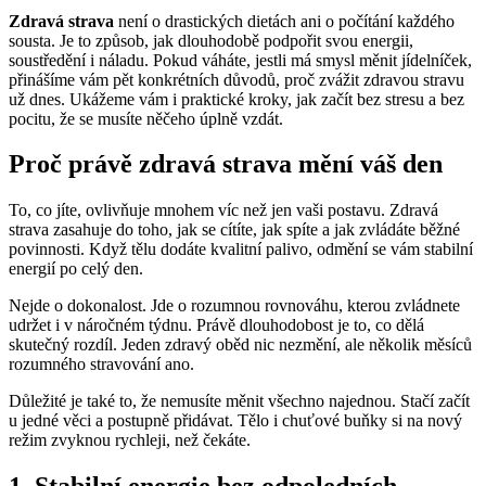
Zdravá strava
není o drastických dietách ani o počítání každého
sousta. Je to způsob, jak dlouhodobě podpořit svou energii,
soustředění i náladu. Pokud váháte, jestli má smysl měnit jídelníček,
přinášíme vám pět konkrétních důvodů, proč zvážit zdravou stravu
už dnes. Ukážeme vám i praktické kroky, jak začít bez stresu a bez
pocitu, že se musíte něčeho úplně vzdát.
Proč právě zdravá strava mění váš den
To, co jíte, ovlivňuje mnohem víc než jen vaši postavu. Zdravá
strava zasahuje do toho, jak se cítíte, jak spíte a jak zvládáte běžné
povinnosti. Když tělu dodáte kvalitní palivo, odmění se vám stabilní
energií po celý den.
Nejde o dokonalost. Jde o rozumnou rovnováhu, kterou zvládnete
udržet i v náročném týdnu. Právě dlouhodobost je to, co dělá
skutečný rozdíl. Jeden zdravý oběd nic nezmění, ale několik měsíců
rozumného stravování ano.
Důležité je také to, že nemusíte měnit všechno najednou. Stačí začít
u jedné věci a postupně přidávat. Tělo i chuťové buňky si na nový
režim zvyknou rychleji, než čekáte.