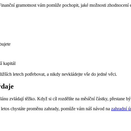
 Finanční gramotnost vám pomůže pochopit, jaké možnosti zhodnocení exis
bujete
í kapitál
ližších letech potřebovat, a nikdy nevkládejte vše do jedné věci.
ýdaje
ánu zvládají těžko. Když si cíl rozdělíte na měsíční částky, přestane být
d letos chystáte proměnu zahrady, pomůže vám náš návod na
zahradní 