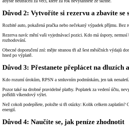
abyste neutráceli za věci, které za rok nevytáhnete ze skříně.
Důvod 2: Vytvoříte si rezervu a zbavíte se 
Rozbité auto, pokažená pračka nebo nečekaný výpadek příjmu. Bez rez
Rezerva navíc mění vaši vyjednávací pozici. Kdo má úspory, nemusí b
rozhodování.
Obecné doporučení zní: mějte stranou tři až šest měsíčních výdajů dom
hned po výplatě.
Důvod 3: Přestanete přeplácet na dluzích a
Kdo rozumí úrokům, RPSN a smluvním podmínkám, jen tak nenaletí. 
Pozor také na drobné pravidelné platby. Poplatek za vedení účtu, nevyu
pořídili víkendový výlet.
Než cokoli podepíšete, položte si tři otázky: Kolik celkem zaplatím? C
energií.
Důvod 4: Naučíte se, jak peníze zhodnotit