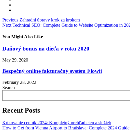
Post
Previous
Zahradní úpravy krok za krokem
Next
Technical SEO: Complete Guide to Website Optimization in 20
navigation
You Might Also Like
Daňový bonus na dieťa v roku 2020
May 29, 2020
Bezpečný online fakturačný systém Flowii
February 28, 2022
Search
Recent Posts
Krtkovanie cenník 2024: Kompletný prehľad cien a služieb
How to Get from Vienna Airport to Bratislava: Complete 2024 Guide