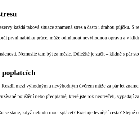
stresu
ervy každá taková situace znamená stres a často i drahou půjčku. S rez
rát první nabídku práce, může odmítnout nevýhodnou opravu a v klidu p
ácnosti. Nemusíte tam být za měsíc. Důležité je začít – klidně s pár st
 poplatcích
Rozdíl mezi výhodným a nevýhodným úvěrem může za pár let znamenat
žívané pojištění nebo předplatné, které jste rok neotevřeli, vypadají za
o se stane, když nebudu moci splácet? Existuje levnější cesta? Stejné o