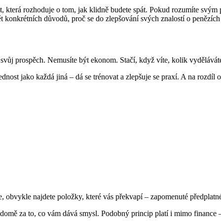
t, která rozhoduje o tom, jak klidně budete spát. Pokud rozumíte svým
t konkrétních důvodů, proč se do zlepšování svých znalostí o penězích 
ůj prospěch. Nemusíte být ekonom. Stačí, když víte, kolik vyděláváte, 
vednost jako každá jiná – dá se trénovat a zlepšuje se praxí. A na rozd
, obvykle najdete položky, které vás překvapí – zapomenuté předplatné,
omě za to, co vám dává smysl. Podobný princip platí i mimo finance – 