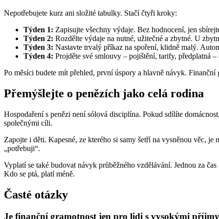
Nepotřebujete kurz ani složité tabulky. Stačí čtyři kroky:
Týden 1:
Zapisujte všechny výdaje. Bez hodnocení, jen sbírejte
Týden 2:
Rozdělte výdaje na nutné, užitečné a zbytné. U zbytn
Týden 3:
Nastavte trvalý příkaz na spoření, klidně malý. Autom
Týden 4:
Projděte své smlouvy – pojištění, tarify, předplatná –
Po měsíci budete mít přehled, první úspory a hlavně návyk. Finanční
Přemýšlejte o penězích jako celá rodina
Hospodaření s penězi není sólová disciplína. Pokud sdílíte domácnost,
společnými cíli.
Zapojte i děti. Kapesné, ze kterého si samy šetří na vysněnou věc, je 
„potřebuji“.
Vyplatí se také budovat návyk průběžného vzdělávání. Jednou za čas 
Kdo se ptá, platí méně.
Časté otázky
Je finanční gramotnost jen pro lidi s vysokými příjm