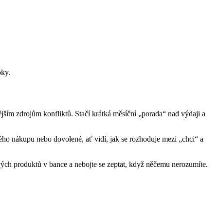
oky.
ějším zdrojům konfliktů. Stačí krátká měsíční „porada“ nad výdaji a
nného nákupu nebo dovolené, ať vidí, jak se rozhoduje mezi „chci“ a
vých produktů v bance a nebojte se zeptat, když něčemu nerozumíte.