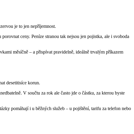
ervou je to jen nepříjemnost.
orovnat ceny. Peníze stranou tak nejsou jen pojistka, ale i svoboda
ovkami měsíčně – a přispívat pravidelně, ideálně trvalým příkazem
 desetitisíce korun.
nedbatelně. V součtu za rok ale často jde o částku, za kterou byste
tázky pomáhají i u běžných služeb – u pojištění, tarifu za telefon nebo