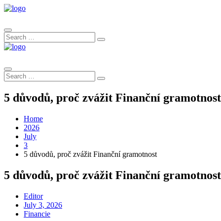
Search
Search
for:
Search
Search
for:
5 důvodů, proč zvážit Finanční gramotnost
Home
2026
July
3
5 důvodů, proč zvážit Finanční gramotnost
5 důvodů, proč zvážit Finanční gramotnost
Editor
Posted
July 3, 2026
on
Financie