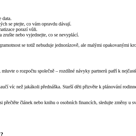
 data.
ých se ptejte, co vám opravdu dávají.
atizace porazí vůli.
 a zrušte nebo vyjednejte, co se nevyplácí.
 gramotnost se totiž nebuduje jednorázově, ale malými opakovanými kr
 mluvte o rozpočtu společně – rozdílné návyky partnerů patří k nejčast
naučí víc než jakákoli přednáška. Starší děti přizvěte k plánování rodi
si přečtěte článek nebo knihu o osobních financích, sledujte změny u s
y?