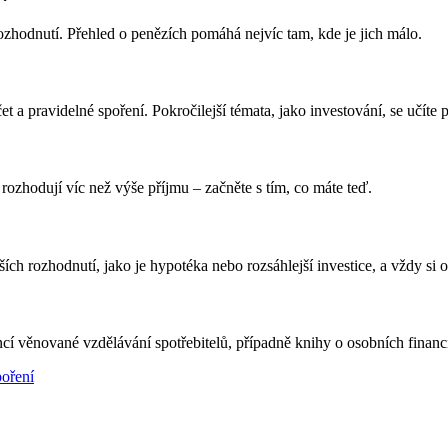
ozhodnutí. Přehled o penězích pomáhá nejvíc tam, kde je jich málo.
 a pravidelné spoření. Pokročilejší témata, jako investování, se učíte 
rozhodují víc než výše příjmu – začněte s tím, co máte teď.
ch rozhodnutí, jako je hypotéka nebo rozsáhlejší investice, a vždy si ov
věnované vzdělávání spotřebitelů, případně knihy o osobních financích
poření