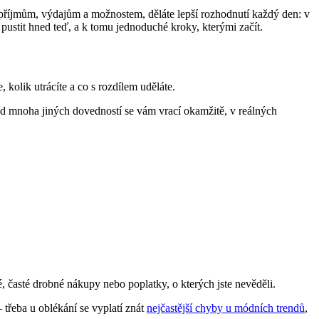
 příjmům, výdajům a možnostem, děláte lepší rozhodnutí každý den: v
pustit hned teď, a k tomu jednoduché kroky, kterými začít.
kolik utrácíte a co s rozdílem uděláte.
íl od mnoha jiných dovedností se vám vrací okamžitě, v reálných
 časté drobné nákupy nebo poplatky, o kterých jste nevěděli.
třeba u oblékání se vyplatí znát
nejčastější chyby u módních trendů
,