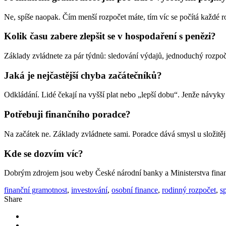
Ne, spíše naopak. Čím menší rozpočet máte, tím víc se počítá každé r
Kolik času zabere zlepšit se v hospodaření s penězi?
Základy zvládnete za pár týdnů: sledování výdajů, jednoduchý rozpočet
Jaká je nejčastější chyba začátečníků?
Odkládání. Lidé čekají na vyšší plat nebo „lepší dobu“. Jenže návyky 
Potřebuji finančního poradce?
Na začátek ne. Základy zvládnete sami. Poradce dává smysl u složitější
Kde se dozvím víc?
Dobrým zdrojem jsou weby České národní banky a Ministerstva financí 
finanční gramotnost
,
investování
,
osobní finance
,
rodinný rozpočet
,
s
Share