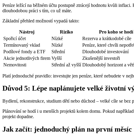
Peníze ležící na běžném účtu postupně ztrácejí hodnotu kvůli inflaci.
dlouhodobou práci s tím, co už máte.
Základní přehled možností vypadá takto:
Nástroj
Riziko
Pro koho se hodí
Spořicí účet
Nízké
Rezerva a krátkodobé cíle
Termínovaný vklad
Nízké
Peníze, které chvíli nepotře
Podílové fondy a ETF
Střední
Dlouhodobé investování
Akcie jednotlivých firem
Vyšší
Zkušenější investoři
Nemovitosti
Střední až vyšší
Dlouhodobý horizont a větš
Platí jednoduché pravidlo: investujte jen peníze, které nebudete v nejb
Důvod 5: Lépe naplánujete velké životní v
Bydlení, rekonstrukce, studium dětí nebo důchod – velké cíle se bez pl
Plánování se hodí i u menších projektů kolem domu. Pokud napříkla
projekt dopadne.
Jak začít: jednoduchý plán na první měsíc