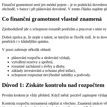
Finanční gramotnost není jen módní pojem – je to praktická dovednos
obchodě, v bance i při plánování dovolené. V tomto článku najdete pě
Co finanční gramotnost vlastně znamená
Zjednodušeně jde o schopnost rozumět penězům a pracovat s nimi ve sv
Dobrá zpráva je, že nejde o talent, se kterým se člověk rodí. Je to do
penězích i v klidnějším spánku.
V praxi zahrnuje několik oblastí:
plánování rozpočtu a sledování výdajů,
vytváření rezervy a spoření,
rozumné zacházení s úvěry a dluhy,
základy investování a ochrana před inflací,
schopnost rozpoznat nevýhodné nabídky a podvody.
Důvod 1: Získáte kontrolu nad rozpočtem
Prvním krokem je vždy přehled. Když měsíc poctivě zapisujete výdaje
Kontrola rozpočtu neznamená odpírat si všechno. Znamená utrácet věd